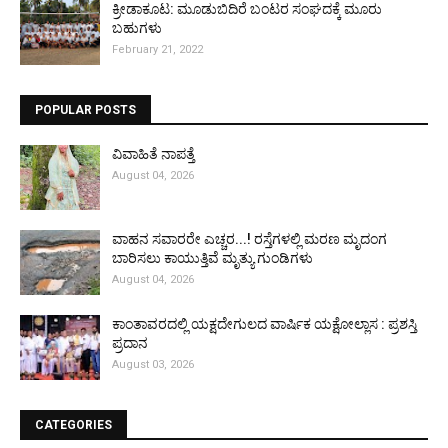
ಕ್ರೀಡಾಕೂಟ: ಮೂಡುಬಿದಿರೆ ಬಂಟರ ಸಂಘದಕ್ಕೆ ಮೂರು
ಬಹುಗಳು
February 21, 2022
POPULAR POSTS
ವಿವಾಹಿತೆ ನಾಪತ್ತೆ
August 04, 2026
ವಾಹನ ಸವಾರರೇ ಎಚ್ಚರ...! ರಸ್ತೆಗಳಲ್ಲಿ ಮರಣ ಮೃದಂಗ
ಬಾರಿಸಲು ಕಾಯುತ್ತಿವೆ ಮೃತ್ಯು ಗುಂಡಿಗಳು
August 04, 2026
ಕಾಂತಾವರದಲ್ಲಿ ಯಕ್ಷದೇಗುಲದ ವಾರ್ಷಿಕ ಯಕ್ಷೋಲ್ಲಾಸ : ಪ್ರಶಸ್ತಿ
ಪ್ರದಾನ
August 03, 2026
CATEGORIES