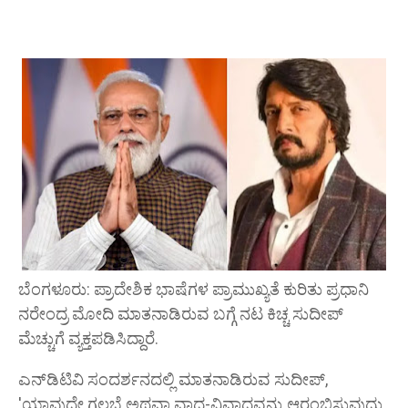
ಬೆಂಗಳೂರು: ಪ್ರಾದೇಶಿಕ ಭಾಷೆಗಳ ಪ್ರಾಮುಖ್ಯತೆ ಕುರಿತು ಪ್ರಧಾನಿ
ನರೇಂದ್ರ ಮೋದಿ ಮಾತನಾಡಿರುವ ಬಗ್ಗೆ ನಟ ಕಿಚ್ಚ ಸುದೀಪ್
ಮೆಚ್ಚುಗೆ ವ್ಯಕ್ತಪಡಿಸಿದ್ದಾರೆ.
ಎನ್‌ಡಿಟಿವಿ ಸಂದರ್ಶನದಲ್ಲಿ ಮಾತನಾಡಿರುವ ಸುದೀಪ್,
'ಯಾವುದೇ ಗಲಭೆ ಅಥವಾ ವಾದ-ವಿವಾದವನ್ನು ಆರಂಭಿಸುವುದು