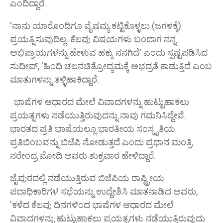
ಎಂದಿದ್ದಾರೆ.
'ನಾನು ಯಾರೊಂದಿಗೂ ವೈಷಮ್ಯ ಕಟ್ಟಿಕೊಳ್ಳಲು (ಜಗಳಕ್ಕೆ)
ಪ್ರಯತ್ನಿಸುವುದಿಲ್ಲ. ಕೆಲವು ವಿಷಯಗಳು ಬಂದಾಗ ನನ್ನ
ಅಭಿಪ್ರಾಯಗಳನ್ನು ಹೇಳುವ ಹಕ್ಕು ನನಗಿದೆ' ಎಂದು ಸ್ಪಷ್ಟಪಡಿಸಿದ
ಸುದೀಪ್, 'ಹಿಂದಿ ಚಲನಚಿತ್ರೋದ್ಯಮಕ್ಕೆ ಅಭದ್ರತೆ ಕಾಡುತ್ತಿದೆ ಎಂಬ
ಮಾತುಗಳನ್ನು ತಳ್ಳಿಹಾಕಿದ್ದಾರೆ.
ಭಾಷೆಗಳ ಆಧಾರದ ಮೇಲೆ ವಿವಾದಗಳನ್ನು ಹುಟ್ಟುಹಾಕಲು
ಪ್ರಯತ್ನಗಳು ನಡೆಯುತ್ತಿರುವುದನ್ನು ನಾವು ಗಮನಿಸಿದ್ದೇವೆ.
ಭಾರತದ ಪ್ರತಿ ಭಾಷೆಯಲ್ಲೂ ಭಾರತೀಯ ಸಂಸ್ಕೃತಿಯ
ಪ್ರತಿಬಿಂಬವನ್ನು ಬಿಜೆಪಿ ನೋಡುತ್ತದೆ ಎಂದು ಪ್ರಧಾನ ಮಂತ್ರಿ
ನರೇಂದ್ರ ಮೋದಿ ಅವರು ಶುಕ್ರವಾರ ಹೇಳಿದ್ದಾರೆ.
ಜೈಪುರದಲ್ಲಿ ನಡೆಯುತ್ತಿರುವ ಬಿಜೆಪಿಯ ರಾಷ್ಟ್ರೀಯ
ಪದಾಧಿಕಾರಿಗಳ ಸಭೆಯನ್ನು ಉದ್ದೇಶಿಸಿ ಮಾತನಾಡಿದ ಅವರು,
'ಕಳೆದ ಕೆಲವು ದಿನಗಳಿಂದ ಭಾಷೆಗಳ ಆಧಾರದ ಮೇಲೆ
ವಿವಾದಗಳನ್ನು ಹುಟ್ಟುಹಾಕಲು ಪ್ರಯತ್ನಗಳು ನಡೆಯುತ್ತಿರುವುದು