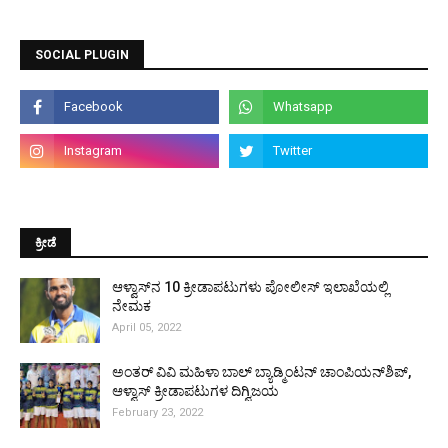
SOCIAL PLUGIN
ಕ್ರೀಡೆ
ಆಳ್ವಾಸ್‌ನ 10 ಕ್ರೀಡಾಪಟುಗಳು ಪೋಲೀಸ್ ಇಲಾಖೆಯಲ್ಲಿ
ನೇಮಕ
April 05, 2022
ಅಂತರ್ ವಿವಿ ಮಹಿಳಾ ಬಾಲ್ ಬ್ಯಾಡ್ಮಿಂಟನ್ ಚಾಂಪಿಯನ್‌ಶಿಪ್,
ಆಳ್ವಾಸ್ ಕ್ರೀಡಾಪಟುಗಳ ದಿಗ್ವಿಜಯ
February 23, 2022