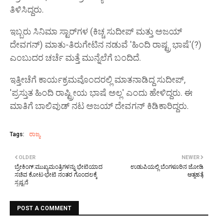
ತಿಳಿಸಿದ್ದರು.
ಇಬ್ಬರು ಸಿನಿಮಾ ಸ್ಟಾರ್‌ಗಳ (ಕಿಚ್ಚ ಸುದೀಪ್ ಮತ್ತು ಅಜಯ್
ದೇವಗನ್) ಮಾತು-ತಿರುಗೇಟಿನ ನಡುವೆ 'ಹಿಂದಿ ರಾಷ್ಟ್ರ ಭಾಷೆ'(?)
ಎಂಬುದರ ಚರ್ಚೆ ಮತ್ತೆ ಮುನ್ನೆಲೆಗೆ ಬಂದಿದೆ.
ಇತ್ತೀಚೆಗೆ ಕಾರ್ಯಕ್ರಮವೊಂದರಲ್ಲಿ ಮಾತನಾಡಿದ್ದ ಸುದೀಪ್,
'ಪ್ರಸ್ತುತ ಹಿಂದಿ ರಾಷ್ಟ್ರೀಯ ಭಾಷೆ ಅಲ್ಲ' ಎಂದು ಹೇಳಿದ್ದರು. ಈ
ಮಾತಿಗೆ ಬಾಲಿವುಡ್ ನಟ ಅಜಯ್ ದೇವಗನ್ ಕಿಡಿಕಾರಿದ್ದರು.
Tags:
ರಾಜ್ಯ
OLDER
NEWER
ಬ್ರೇಕಿಂಗ್:ಮುಖ್ಯಮಂತ್ರಿಗಳನ್ನು ಭೇಟಿಯಾದ
ಉಡುಪಿಯಲ್ಲಿ ಬೆಂಗಳೂರಿನ ಜೋಡಿ
ಸಚಿವ ಕೋಟ-ಭೇಟಿ ನಂತರ ಗೊಂದಲಕ್ಕೆ
ಆತ್ಮಹತ್ಯೆ
ಸ್ಪಷ್ಟನೆ
POST A COMMENT