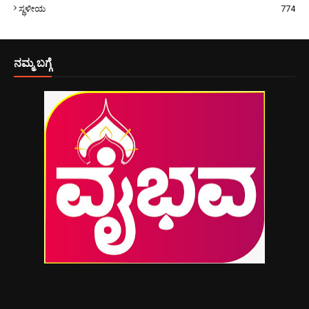
ಸ್ಥಳೀಯ
774
ನಮ್ಮ ಬಗ್ಗೆ