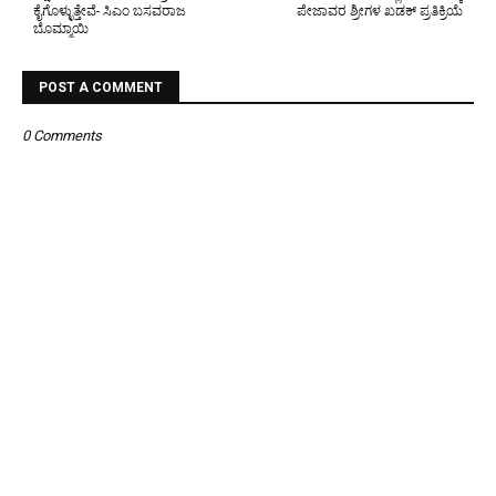
ಕೈಗೊಳ್ಳುತ್ತೇವೆ- ಸಿಎಂ ಬಸವರಾಜ
ಪೇಜಾವರ ಶ್ರೀಗಳ ಖಡಕ್ ಪ್ರತಿಕ್ರಿಯೆ
ಬೊಮ್ಮಾಯಿ
POST A COMMENT
0 Comments