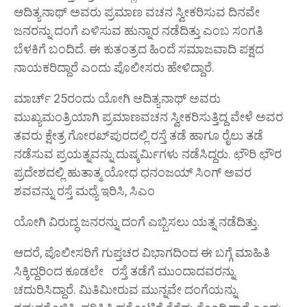
ಆದಿತ್ಯನಾಥ್‌ ಅವರು ಪ್ರಮಾಣ ವಚನ ಸ್ವೀಕರಿಸುವ ದಿನವೇ
ಜನರನ್ನು ದಂಗೆ ಏಳಿಸುವ ಹುನ್ನಾರ ನಡೆದಿತ್ತು ಎಂಬ ಸಂಗತಿ
ಬೆಳಕಿಗೆ ಬಂದಿದೆ. ಈ ಕುತಂತ್ರದ ಹಿಂದೆ ಸಮಾಜವಾದಿ ಪಕ್ಷದ
ನಾಯಕರಿದ್ದಾರೆ ಎಂದು ಪೊಲೀಸರು ಹೇಳಿದ್ದಾರೆ.
ಮಾರ್ಚ್‌ 25ರಂದು ಯೋಗಿ ಆದಿತ್ಯನಾಥ್‌ ಅವರು
ಮುಖ್ಯಮಂತ್ರಿಯಾಗಿ ಪ್ರಮಾಣವಚನ ಸ್ವೀಕರಿಸುತ್ತಿದ್ದ ವೇಳೆ ಅವರ
ತವರು ಕ್ಷೇತ್ರ ಗೋರಖ್‌ಪುರದಲ್ಲಿ ರಸ್ತೆ ತಡೆ ಹಾಗೂ ರೈಲು ತಡೆ
ನಡೆಸುವ ಪ್ರಯತ್ನವನ್ನು ದುಷ್ಕರ್ಮಿಗಳು ನಡೆಸಿದ್ದರು. ಛೌರಿ ಛೌರ
ಪ್ರದೇಶದಲ್ಲಿ ಹುತಾತ್ಮ ಯೋಧ ಧನಂಜಯ್‌ ಸಿಂಗ್‌ ಅವರ
ಶವವನ್ನು ರಸ್ತೆ ಮಧ್ಯೆ ಇರಿಸಿ, ಸಿಎಂ
ಯೋಗಿ ವಿರುದ್ಧ ಜನರನ್ನು ದಂಗೆ ಎಬ್ಬಿಸಲು ಯತ್ನ ನಡೆದಿತ್ತು.
ಆದರೆ, ಪೊಲೀಸರಿಗೆ ಗುಪ್ತಚರ ವಿಭಾಗದಿಂದ ಈ ಬಗ್ಗೆ ಮಾಹಿತಿ
ಸಿಕ್ಕಿದ್ದರಿಂದ ಕೂಡಲೇ ರಸ್ತೆ ತಡೆಗೆ ಮುಂದಾದವರನ್ನು
ಚದುರಿಸಿದ್ದಾರೆ. ಮಿತಿಮೀರುವ ಮುನ್ನವೇ ದಂಗೆಯನ್ನು