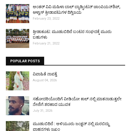
ಅಂತರ್ ವಿವಿ ಮಹಿಳಾ ಬಾಲ್ ಬ್ಯಾಡ್ಮಿಂಟನ್ ಚಾಂಪಿಯನ್‌ಶಿಪ್,
ಆಳ್ವಾಸ್ ಕ್ರೀಡಾಪಟುಗಳ ದಿಗ್ವಿಜಯ
February 23, 2022
ಕ್ರೀಡಾಕೂಟ: ಮೂಡುಬಿದಿರೆ ಬಂಟರ ಸಂಘದಕ್ಕೆ ಮೂರು
ಬಹುಗಳು
February 21, 2022
POPULAR POSTS
ವಿವಾಹಿತೆ ನಾಪತ್ತೆ
August 04, 2026
ಸಹೋದರಿಯೊಂದಿಗೆ ವೀಡಿಯೋ ಕಾಲ್ ನಲ್ಲಿ ಮಾತನಾಡುತ್ತಲೇ
ನೇಣಿಗೆ ಶರಣಾದ ಯುವಕ
July 31, 2026
ಮೂಡುಬಿದಿರೆ : ಅಳಿಯೂರು ಜಂಕ್ಷನ್ ನಲ್ಲಿ ಮರಬಿದ್ದು
ವಾಹನಗಳು ಜಖಂ