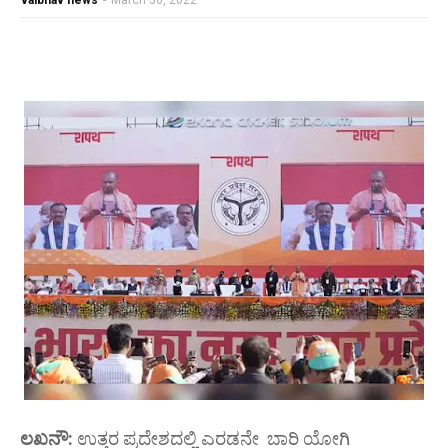
vaibhav news
-
March 30, 2022
ಲಖನೌ:
ಉತ್ತರ ಪ್ರದೇಶದಲ್ಲಿ ಎರಡನೇ ಬಾರಿ ಯೋಗಿ