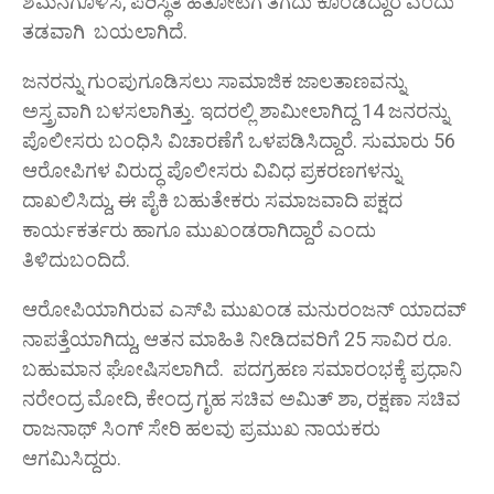
ಶಮನಗೊಳಿಸಿ, ಪರಿಸ್ಥಿತಿ ಹತೋಟಿಗೆ ತೆಗೆದು ಕೊಂಡಿದ್ದಾರೆ ಎಂದು
ತಡವಾಗಿ ಬಯಲಾಗಿದೆ.
ಜನರನ್ನು ಗುಂಪುಗೂಡಿಸಲು ಸಾಮಾಜಿಕ ಜಾಲತಾಣವನ್ನು
ಅಸ್ತ್ರವಾಗಿ ಬಳಸಲಾಗಿತ್ತು. ಇದರಲ್ಲಿ ಶಾಮೀಲಾಗಿದ್ದ 14 ಜನರನ್ನು
ಪೊಲೀಸರು ಬಂಧಿಸಿ ವಿಚಾರಣೆಗೆ ಒಳಪಡಿಸಿದ್ದಾರೆ. ಸುಮಾರು 56
ಆರೋಪಿಗಳ ವಿರುದ್ಧ ಪೊಲೀಸರು ವಿವಿಧ ಪ್ರಕರಣಗಳನ್ನು
ದಾಖಲಿಸಿದ್ದು, ಈ ಪೈಕಿ ಬಹುತೇಕರು ಸಮಾಜವಾದಿ ಪಕ್ಷದ
ಕಾರ್ಯಕರ್ತರು ಹಾಗೂ ಮುಖಂಡರಾಗಿದ್ದಾರೆ ಎಂದು
ತಿಳಿದುಬಂದಿದೆ.
ಆರೋಪಿಯಾಗಿರುವ ಎಸ್‌ಪಿ ಮುಖಂಡ ಮನುರಂಜನ್‌ ಯಾದವ್‌
ನಾಪತ್ತೆಯಾಗಿದ್ದು, ಆತನ ಮಾಹಿತಿ ನೀಡಿದವರಿಗೆ 25 ಸಾವಿರ ರೂ.
ಬಹುಮಾನ ಘೋಷಿಸಲಾಗಿದೆ. ಪದಗ್ರಹಣ ಸಮಾರಂಭಕ್ಕೆ ಪ್ರಧಾನಿ
ನರೇಂದ್ರ ಮೋದಿ, ಕೇಂದ್ರ ಗೃಹ ಸಚಿವ ಅಮಿತ್‌ ಶಾ, ರಕ್ಷಣಾ ಸಚಿವ
ರಾಜನಾಥ್‌ ಸಿಂಗ್‌ ಸೇರಿ ಹಲವು ಪ್ರಮುಖ ನಾಯಕರು
ಆಗಮಿಸಿದ್ದರು.