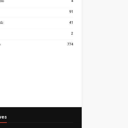
ೀಯ
4
91
ರೀಯ
41
2
ಯ
774
ves