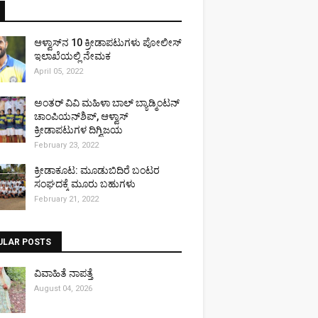
ಆಳ್ವಾಸ್‌ನ 10 ಕ್ರೀಡಾಪಟುಗಳು ಪೋಲೀಸ್
ಇಲಾಖೆಯಲ್ಲಿ ನೇಮಕ
April 05, 2022
ಅಂತರ್ ವಿವಿ ಮಹಿಳಾ ಬಾಲ್ ಬ್ಯಾಡ್ಮಿಂಟನ್
ಚಾಂಪಿಯನ್‌ಶಿಪ್, ಆಳ್ವಾಸ್
ಕ್ರೀಡಾಪಟುಗಳ ದಿಗ್ವಿಜಯ
February 23, 2022
ಕ್ರೀಡಾಕೂಟ: ಮೂಡುಬಿದಿರೆ ಬಂಟರ
ಸಂಘದಕ್ಕೆ ಮೂರು ಬಹುಗಳು
February 21, 2022
ULAR POSTS
ವಿವಾಹಿತೆ ನಾಪತ್ತೆ
August 04, 2026