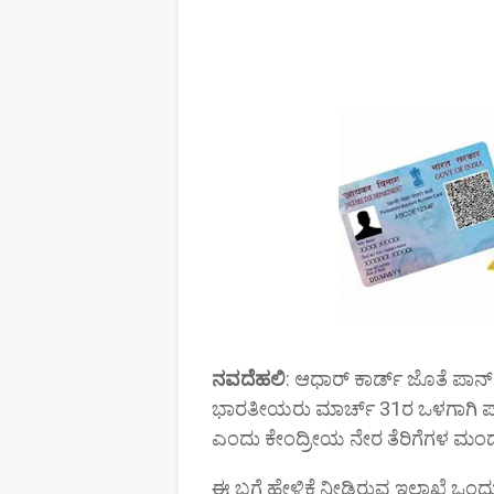
ನವದೆಹಲಿ
: ಆಧಾರ್‌ ಕಾರ್ಡ್‌ ಜೊತೆ ಪಾನ್
ಭಾರತೀಯರು ಮಾರ್ಚ್ 31ರ ಒಳಗಾಗಿ ಪಾನ್
ಎಂದು ಕೇಂದ್ರೀಯ ನೇರ ತೆರಿಗೆಗಳ ಮಂ
ಈ ಬಗ್ಗೆ ಹೇಳಿಕೆ ನೀಡಿರುವ ಇಲಾಖೆ ಒಂದು