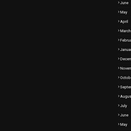
June
May
April
March
Febru
Janua
Dece
Nove
Octob
Septe
Augus
July
June
May