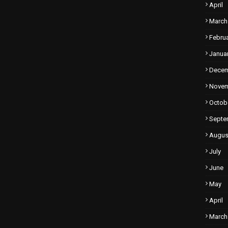
April
March
Febru
Janua
Dece
Nove
Octob
Septe
Augus
July
June
May
April
March