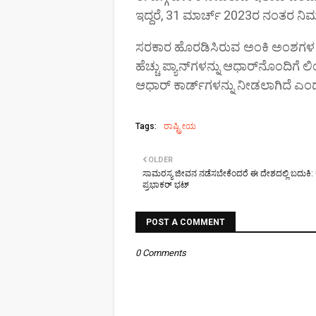
ಇದ್ದರೆ, 31 ಮಾರ್ಚ್ 2023ರ ನಂತರ ನಿಮ್
ಸರಕಾರ ಹೊರಡಿಸಿರುವ ಅಂಕಿ ಅಂಶಗಳ ಪ್
ಹೆಚ್ಚು ಪ್ಯಾನ್‌ಗಳನ್ನು ಆಧಾರ್‌ನೊಂದಿಗೆ
ಆಧಾರ್ ಕಾರ್ಡ್‌ಗಳನ್ನು ನೀಡಲಾಗಿದೆ ಎಂದು
Tags:
ರಾಷ್ಟ್ರೀಯ
OLDER
ಸಾಮರಸ್ಯ ಜೀವನ ನಡೆಸಬೇಕೆಂದರೆ ಈ ದೇಶದಲ್ಲಿ ಬದುಕಿ: ಕಲ
ಪ್ರಭಾಕರ್ ಭಟ್
POST A COMMENT
0 Comments