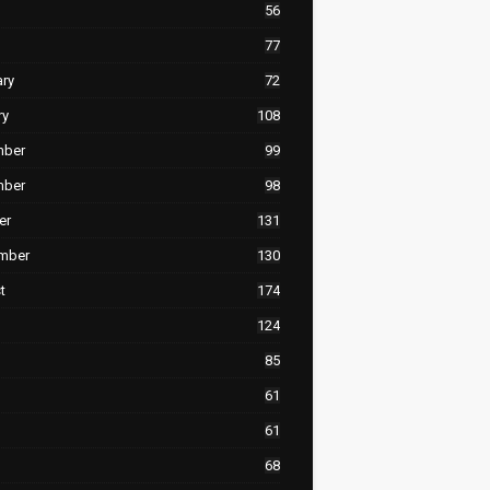
56
77
ary
72
ry
108
mber
99
mber
98
er
131
mber
130
t
174
124
85
61
61
68