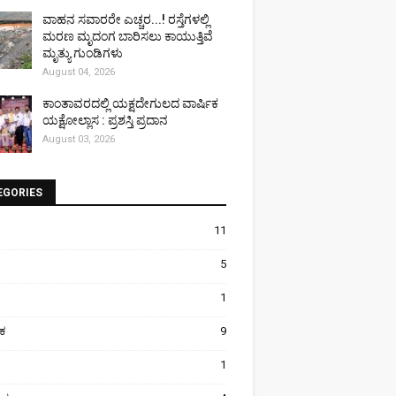
ವಾಹನ ಸವಾರರೇ ಎಚ್ಚರ...! ರಸ್ತೆಗಳಲ್ಲಿ
ಮರಣ ಮೃದಂಗ ಬಾರಿಸಲು ಕಾಯುತ್ತಿವೆ
ಮೃತ್ಯು ಗುಂಡಿಗಳು
August 04, 2026
ಕಾಂತಾವರದಲ್ಲಿ ಯಕ್ಷದೇಗುಲದ ವಾರ್ಷಿಕ
ಯಕ್ಷೋಲ್ಲಾಸ : ಪ್ರಶಸ್ತಿ ಪ್ರದಾನ
August 03, 2026
EGORIES
11
5
1
ಿಕ
9
1