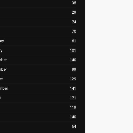
35
29
74
70
ary
61
ry
101
mber
140
mber
99
er
129
mber
141
t
171
119
140
64