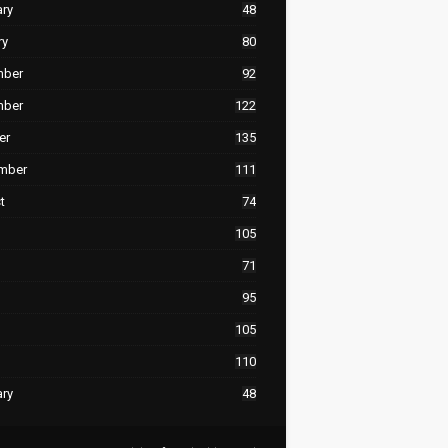
ary
48
ry
80
mber
92
mber
122
er
135
mber
111
t
74
105
71
95
105
110
ary
48