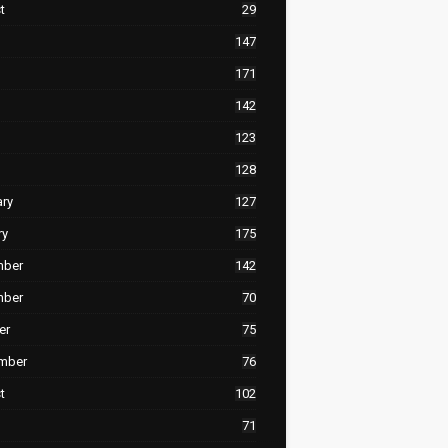
t
29
147
171
142
123
128
ary
127
ry
175
mber
142
mber
70
er
75
mber
76
t
102
71