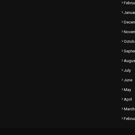
Febru
Janua
Dece
Nove
Octob
Septe
Augus
July
June
May
April
March
Febru