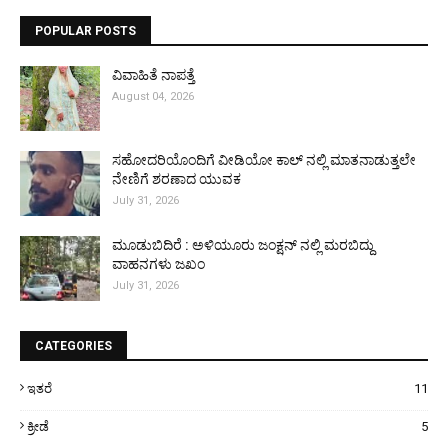
POPULAR POSTS
ವಿವಾಹಿತೆ ನಾಪತ್ತೆ
August 04, 2026
ಸಹೋದರಿಯೊಂದಿಗೆ ವೀಡಿಯೋ ಕಾಲ್ ನಲ್ಲಿ ಮಾತನಾಡುತ್ತಲೇ
ನೇಣಿಗೆ ಶರಣಾದ ಯುವಕ
July 31, 2026
ಮೂಡುಬಿದಿರೆ : ಅಳಿಯೂರು ಜಂಕ್ಷನ್ ನಲ್ಲಿ ಮರಬಿದ್ದು
ವಾಹನಗಳು ಜಖಂ
July 31, 2026
CATEGORIES
ಇತರೆ
11
ಕ್ರೀಡೆ
5