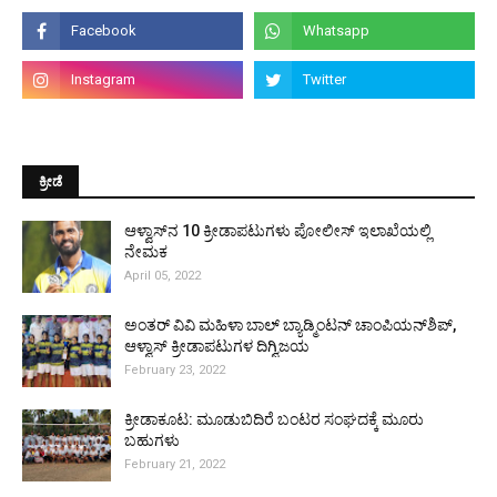
ಕ್ರೀಡೆ
ಆಳ್ವಾಸ್‌ನ 10 ಕ್ರೀಡಾಪಟುಗಳು ಪೋಲೀಸ್ ಇಲಾಖೆಯಲ್ಲಿ
ನೇಮಕ
April 05, 2022
ಅಂತರ್ ವಿವಿ ಮಹಿಳಾ ಬಾಲ್ ಬ್ಯಾಡ್ಮಿಂಟನ್ ಚಾಂಪಿಯನ್‌ಶಿಪ್,
ಆಳ್ವಾಸ್ ಕ್ರೀಡಾಪಟುಗಳ ದಿಗ್ವಿಜಯ
February 23, 2022
ಕ್ರೀಡಾಕೂಟ: ಮೂಡುಬಿದಿರೆ ಬಂಟರ ಸಂಘದಕ್ಕೆ ಮೂರು
ಬಹುಗಳು
February 21, 2022