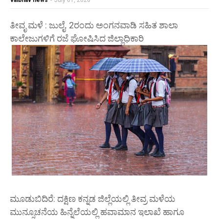
vaibhav news
-
July 01, 2026
ತೀವೃ ಮಳೆ : ಜುಲೈ. 2ರಂದು ಅಂಗನವಾಡಿ ಸಹಿತ ಶಾಲಾ
ಕಾಲೇಜುಗಳಿಗೆ ರಜೆ ಘೋಷಿಸಿದ ಜಿಲ್ಲಾಧಿಕಾರಿ
ಮೂಡುಬಿದಿರೆ: ದಕ್ಷಿಣ ಕನ್ನಡ ಜಿಲ್ಲೆಯಲ್ಲಿ ತೀವ್ರ ಮಳೆಯ
ಮುನ್ಸೂಚನೆಯ ಹಿನ್ನೆಲೆಯಲ್ಲಿ ಹವಾಮಾನ ಇಲಾಖೆ ಹಾಗೂ