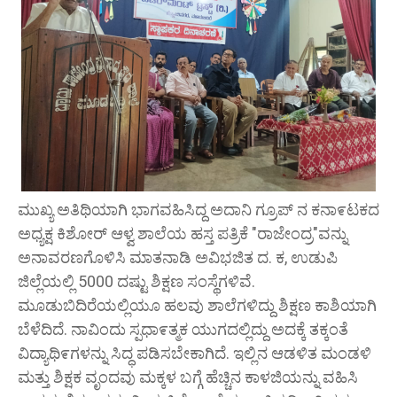
ಮುಖ್ಯ ಅತಿಥಿಯಾಗಿ ಭಾಗವಹಿಸಿದ್ದ ಅದಾನಿ ಗ್ರೂಪ್ ನ ಕನಾ೯ಟಕದ
ಅಧ್ಯಕ್ಷ ಕಿಶೋರ್ ಆಳ್ವ ಶಾಲೆಯ ಹಸ್ತ ಪತ್ರಿಕೆ "ರಾಜೇಂದ್ರ"ವನ್ನು
ಅನಾವರಣಗೊಳಿಸಿ ಮಾತನಾಡಿ ಅವಿಭಜಿತ ದ. ಕ, ಉಡುಪಿ
ಜಿಲ್ಲೆಯಲ್ಲಿ 5000 ದಷ್ಟು ಶಿಕ್ಷಣ ಸಂಸ್ಥೆಗಳಿವೆ.
ಮೂಡುಬಿದಿರೆಯಲ್ಲಿಯೂ ಹಲವು ಶಾಲೆಗಳಿದ್ದು ಶಿಕ್ಷಣ ಕಾಶಿಯಾಗಿ
ಬೆಳೆದಿದೆ. ನಾವಿಂದು ಸ್ಪಧಾ೯ತ್ಮಕ ಯುಗದಲ್ಲಿದ್ದು ಅದಕ್ಕೆ ತಕ್ಕಂತೆ
ವಿದ್ಯಾಥಿ೯ಗಳನ್ನು ಸಿದ್ಧ ಪಡಿಸಬೇಕಾಗಿದೆ. ಇಲ್ಲಿನ ಆಡಳಿತ ಮಂಡಳಿ
ಮತ್ತು ಶಿಕ್ಷಕ ವೃಂದವು ಮಕ್ಕಳ ಬಗ್ಗೆ ಹೆಚ್ಚಿನ ಕಾಳಜಿಯನ್ನು ವಹಿಸಿ