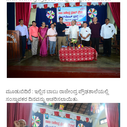
ಮೂಡುಬಿದಿರೆ : ಇಲ್ಲಿನ ಬಾಬು ರಾಜೇಂದ್ರ ಪ್ರೌಢಶಾಲೆಯಲ್ಲಿ
ಸಂಸ್ಥಾಪಕರ ದಿನವನ್ನು ಆಚರಿಸಲಾಯಿತು.