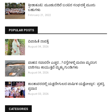
ಕ್ರೀಡಾಕೂಟ: ಮೂಡುಬಿದಿರೆ ಬಂಟರ ಸಂಘದಕ್ಕೆ ಮೂರು
ಬಹುಗಳು
February 21, 2022
POPULAR POSTS
ವಿವಾಹಿತೆ ನಾಪತ್ತೆ
August 04, 2026
ವಾಹನ ಸವಾರರೇ ಎಚ್ಚರ...! ರಸ್ತೆಗಳಲ್ಲಿ ಮರಣ ಮೃದಂಗ
ಬಾರಿಸಲು ಕಾಯುತ್ತಿವೆ ಮೃತ್ಯು ಗುಂಡಿಗಳು
August 04, 2026
ಕಾಂತಾವರದಲ್ಲಿ ಯಕ್ಷದೇಗುಲದ ವಾರ್ಷಿಕ ಯಕ್ಷೋಲ್ಲಾಸ : ಪ್ರಶಸ್ತಿ
ಪ್ರದಾನ
August 03, 2026
CATEGORIES