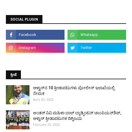
SOCIAL PLUGIN
ಕ್ರೀಡೆ
ಆಳ್ವಾಸ್‌ನ 10 ಕ್ರೀಡಾಪಟುಗಳು ಪೋಲೀಸ್ ಇಲಾಖೆಯಲ್ಲಿ
ನೇಮಕ
April 05, 2022
ಅಂತರ್ ವಿವಿ ಮಹಿಳಾ ಬಾಲ್ ಬ್ಯಾಡ್ಮಿಂಟನ್ ಚಾಂಪಿಯನ್‌ಶಿಪ್,
ಆಳ್ವಾಸ್ ಕ್ರೀಡಾಪಟುಗಳ ದಿಗ್ವಿಜಯ
February 23, 2022