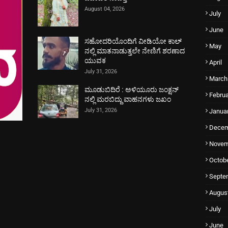
August 04, 2026
July
June
ಸಹೋದರಿಯೊಂದಿಗೆ ವೀಡಿಯೋ ಕಾಲ್
May
ನಲ್ಲಿ ಮಾತನಾಡುತ್ತಲೇ ನೇಣಿಗೆ ಶರಣಾದ
ಯುವಕ
April
July 31, 2026
March
ಮೂಡುಬಿದಿರೆ : ಅಳಿಯೂರು ಜಂಕ್ಷನ್
Februa
ನಲ್ಲಿ ಮರಬಿದ್ದು ವಾಹನಗಳು ಜಖಂ
July 31, 2026
Janua
Decem
Novem
Octob
Septe
Augus
July
June