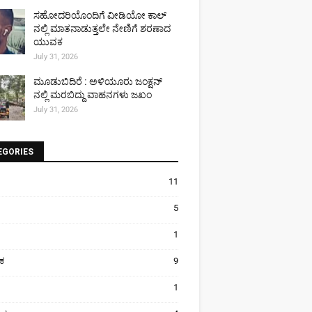
ಸಹೋದರಿಯೊಂದಿಗೆ ವೀಡಿಯೋ ಕಾಲ್
ನಲ್ಲಿ ಮಾತನಾಡುತ್ತಲೇ ನೇಣಿಗೆ ಶರಣಾದ
ಯುವಕ
July 31, 2026
ಮೂಡುಬಿದಿರೆ : ಅಳಿಯೂರು ಜಂಕ್ಷನ್
ನಲ್ಲಿ ಮರಬಿದ್ದು ವಾಹನಗಳು ಜಖಂ
July 31, 2026
EGORIES
11
5
1
ಿಕ
9
1