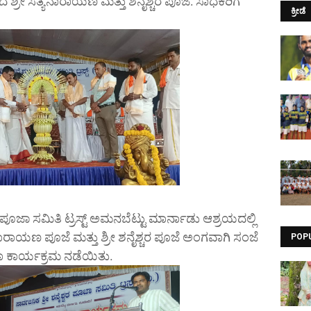
 ಶ್ರೀ ಸತ್ಯನಾರಾಯಣ ಮತ್ತು ಶನೈಶ್ಚರ ಪೂಜೆ: ಸಾಧಕರಿಗೆ
ಕ್ರೀಡೆ
ರ ಪೂಜಾ ಸಮಿತಿ ಟ್ರಸ್ಟ್ ಅಮನಬೆಟ್ಟು ಮಾರ್ನಾಡು ಆಶ್ರಯದಲ್ಲಿ
ಾರಾಯಣ ಪೂಜೆ ಮತ್ತು ಶ್ರೀ ಶನೈಶ್ಚರ ಪೂಜೆ ಅಂಗವಾಗಿ ಸಂಜೆ
POP
ಸಭಾ ಕಾರ್ಯಕ್ರಮ ನಡೆಯಿತು.