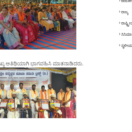
ರಾಜಕ
ರಾಜ್ಯ
ರಾಷ್ಟ್
ಸಿನಿಮಾ
ಸ್ಥಳೀ
ಖ್ಯ ಅತಿಥಿಯಾಗಿ ಭಾಗವಹಿಸಿ ಮಾತನಾಡಿದರು.