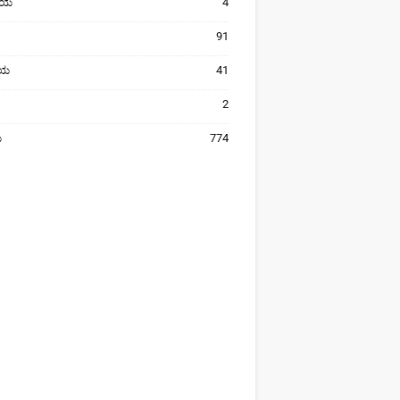
ೀಯ
4
91
ರೀಯ
41
2
ಯ
774