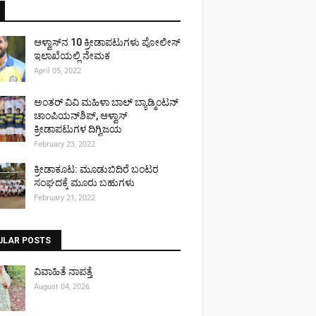
ಆಳ್ವಾಸ್‌ನ 10 ಕ್ರೀಡಾಪಟುಗಳು ಪೋಲೀಸ್
ಇಲಾಖೆಯಲ್ಲಿ ನೇಮಕ
April 05, 2022
ಅಂತರ್ ವಿವಿ ಮಹಿಳಾ ಬಾಲ್ ಬ್ಯಾಡ್ಮಿಂಟನ್
ಚಾಂಪಿಯನ್‌ಶಿಪ್, ಆಳ್ವಾಸ್
ಕ್ರೀಡಾಪಟುಗಳ ದಿಗ್ವಿಜಯ
February 23, 2022
ಕ್ರೀಡಾಕೂಟ: ಮೂಡುಬಿದಿರೆ ಬಂಟರ
ಸಂಘದಕ್ಕೆ ಮೂರು ಬಹುಗಳು
February 21, 2022
ULAR POSTS
ವಿವಾಹಿತೆ ನಾಪತ್ತೆ
August 04, 2026