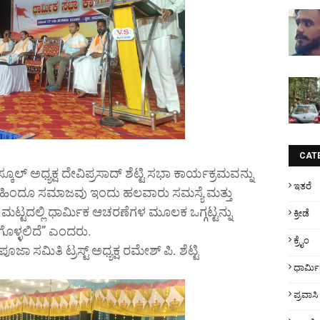
CAT
್ಕೂಲ್ ಅಧ್ಯಕ್ಷ ದೇವಿಪ್ರಸಾದ್ ಶೆಟ್ಟಿ ಸಭಾ ಕಾರ್ಯಕ್ರಮವನ್ನು
ಇತರೆ
“ ಹಿಂದೂ ಸಮಾಜವು ಇಂದು ಹಲವಾರು ಸಮಸ್ಯೆ ಮತ್ತು
ಣ ಮಟ್ಟದಲ್ಲಿ ಧಾರ್ಮಿಕ ಆಚರಣೆಗಳ ಮೂಲಕ ಒಗ್ಗಟ್ಟನ್ನು
ಕ್ರೀಡೆ
ಗೊಳ್ಳಲಿದೆ” ಎಂದರು.
ಕ್ರೈಂ
ಜಾ ಸಮಿತಿ ಟ್ರಸ್ಟ್ ಅಧ್ಯಕ್ಷ ರಮೇಶ್ ಪಿ. ಶೆಟ್ಟಿ
ಧಾರ್ಮ
ಪ್ರವಾಸಿ