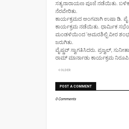
ಸತ್ಯನಾರಾಯಣ ಪೂಜೆ ನಡೆಯಿತು. ಬಳಿಕ 
ನೆರವೇರಿತು.
ಕಾರ್ಯಕ್ರಮದ ಅಂಗವಾಗಿ ಉಷಾ ಡಿ. ಪೈ
ಕಾರ್ಯಕ್ರಮ ನಡೆಯಿತು. ಧಾರ್ಮಿಕ ಸಭೆ
ಮಂಡಳಿಯಿಂದ 'ಅಮರಶಿಲ್ಪಿ ವೀರ ಶಂಭು
ಜರುಗಿತು.
ವೈಷ್ಣವ್ ಸ್ವಾಗತಿಸಿದರು. ಪ್ರಜ್ವಲ್, ಸು
ರಾಮ್ ಮಾರ್ನಾಡು ಕಾರ್ಯಕ್ರಮ ನಿರೂಪಿ
OLDER
POST A COMMENT
0 Comments