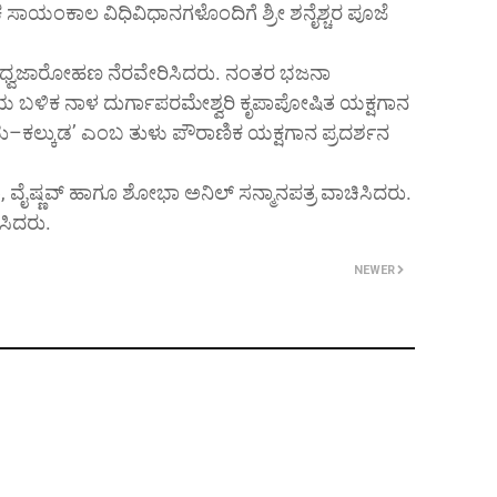
ಸಾಯಂಕಾಲ ವಿಧಿವಿಧಾನಗಳೊಂದಿಗೆ ಶ್ರೀ ಶನೈಶ್ಚರ ಪೂಜೆ
 ಧ್ವಜಾರೋಹಣ ನೆರವೇರಿಸಿದರು. ನಂತರ ಭಜನಾ
ಯ ಬಳಿಕ ನಾಳ ದುರ್ಗಾಪರಮೇಶ್ವರಿ ಕೃಪಾಪೋಷಿತ ಯಕ್ಷಗಾನ
–ಕಲ್ಕುಡ’ ಎಂಬ ತುಳು ಪೌರಾಣಿಕ ಯಕ್ಷಗಾನ ಪ್ರದರ್ಶನ
ನೀತಾ, ವೈಷ್ಣವ್ ಹಾಗೂ ಶೋಭಾ ಅನಿಲ್ ಸನ್ಮಾನಪತ್ರ ವಾಚಿಸಿದರು.
ಸಿದರು.
NEWER