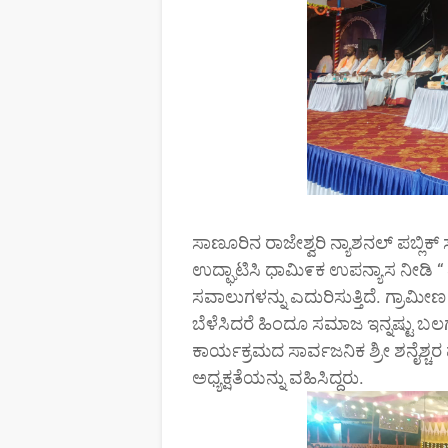
ಸಾಣೂರಿನ ರಾಜೇಶ್ವರಿ ನ್ಯಾಶನಲ್ ಪಬ್ಲಿಕ್ ಸ
ಉದ್ಘಾಟಿಸಿ ಧಾಮಿ೯ಕ ಉಪನ್ಯಾಸ ನೀಡಿ 
ಸವಾಲುಗಳನ್ನು ಎದುರಿಸುತ್ತಿದೆ. ಗ್ರಾಮೀ
ಬೆಳೆಸಿದರೆ ಹಿಂದೂ ಸಮಾಜ ಇನ್ನಷ್ಟು ಬಲ
ಕಾರ್ಯಕ್ರಮದ ಸಾರ್ವಜನಿಕ ಶ್ರೀ ಶನೈಶ್ಚರ ಪೂ
ಅಧ್ಯಕ್ಷತೆಯನ್ನು ವಹಿಸಿದ್ದರು.