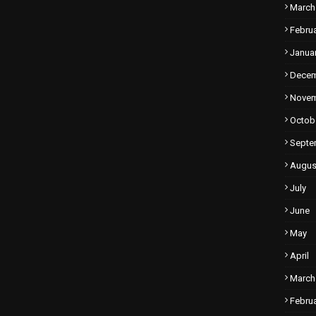
March
Febru
Janua
Dece
Nove
Octob
Septe
Augus
July
June
May
April
March
Febru