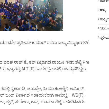
ರಾಜಕ
ರಾಜ್ಯ
ರಾಷ್ಟ್
ಸಿನಿಮಾ
ಸ್ಥಳೀ
 ಕಾರ್ಯದರ್ಶಿ ಪ್ರತೀಮ್ ಕುಮಾರ್ ರವರು ಎಲ್ಲಾ ವಿದ್ಯಾರ್ಥಿಗಳಿಗೆ
ತ್ ರಾಜ್ ಕೆ., ಕಬ್ ವಿಭಾಗದ ನಾಯಕಿ ಗೀತಾ ಶೆಟ್ಟಿ Pre
ಧ್ಯಾ ಶೆಣೈ ALT (F) ಕಾರ್ಯಕ್ರಮದಲ್ಲಿ ಉಪಸ್ಥಿತರಿದ್ದರು.
ಲ್ಲಿ ಸ್ವರ್ಣಾ ಡಿ, ಜಯಶ್ರೀ, ಸೀಮಾ,ಕು.ಅಶ್ವಿನಿ ಅಮೀನ್,
ಲ್ ಬುಲ್ ವಿಭಾಗದ ಸಹಾಯಕರಾಗಿ ಕಾಮಾಕ್ಷಿ HWB(F),
ಶ್ರುತಿ, ಸುರೇಖಾ, ಕಾವ್ಯ, ಸುಜಾತಾ ಶೆಟ್ಟಿ ಸಹಕರಿಸಿದರು.