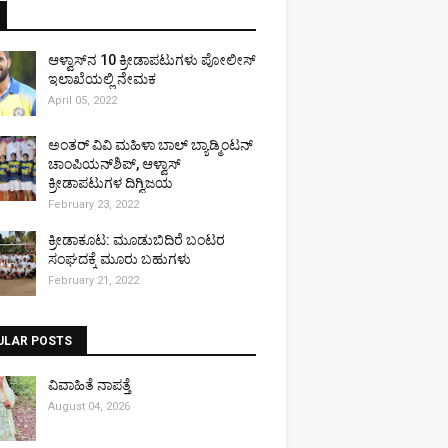
ಆಳ್ವಾಸ್‌ನ 10 ಕ್ರೀಡಾಪಟುಗಳು ಪೋಲೀಸ್
ಇಲಾಖೆಯಲ್ಲಿ ನೇಮಕ
April 05, 2022
ಅಂತರ್ ವಿವಿ ಮಹಿಳಾ ಬಾಲ್ ಬ್ಯಾಡ್ಮಿಂಟನ್
ಚಾಂಪಿಯನ್‌ಶಿಪ್, ಆಳ್ವಾಸ್
ಕ್ರೀಡಾಪಟುಗಳ ದಿಗ್ವಿಜಯ
February 23, 2022
ಕ್ರೀಡಾಕೂಟ: ಮೂಡುಬಿದಿರೆ ಬಂಟರ
ಸಂಘದಕ್ಕೆ ಮೂರು ಬಹುಗಳು
February 21, 2022
ULAR POSTS
ವಿವಾಹಿತೆ ನಾಪತ್ತೆ
August 04, 2026