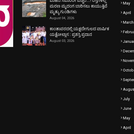
ವಾಹನ ಸವಾರರೇ ಎಚ್ಚರ...! ರಸ್ತೆಗಳಲ್ಲಿ
May
ಮರಣ ಮೃದಂಗ ಬಾರಿಸಲು ಕಾಯುತ್ತಿವೆ
ಮೃತ್ಯು ಗುಂಡಿಗಳು
April
August 04, 2026
March
ಕಾಂತಾವರದಲ್ಲಿ ಯಕ್ಷದೇಗುಲದ ವಾರ್ಷಿಕ
Febru
ಯಕ್ಷೋಲ್ಲಾಸ : ಪ್ರಶಸ್ತಿ ಪ್ರದಾನ
August 03, 2026
Janua
Dece
Nove
Octob
Septe
Augus
July
June
May
April