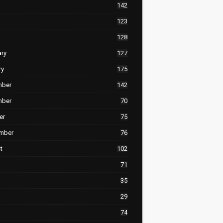
142
123
128
ary
127
ry
175
mber
142
mber
70
er
75
mber
76
t
102
71
35
29
74