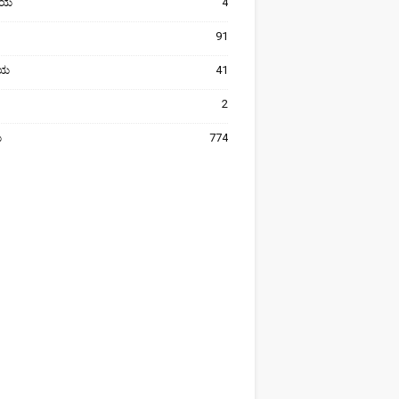
ೀಯ
4
91
ರೀಯ
41
2
ಯ
774