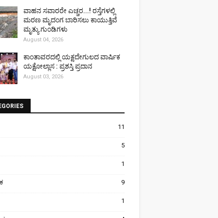
ವಾಹನ ಸವಾರರೇ ಎಚ್ಚರ...! ರಸ್ತೆಗಳಲ್ಲಿ
ಮರಣ ಮೃದಂಗ ಬಾರಿಸಲು ಕಾಯುತ್ತಿವೆ
ಮೃತ್ಯು ಗುಂಡಿಗಳು
August 04, 2026
ಕಾಂತಾವರದಲ್ಲಿ ಯಕ್ಷದೇಗುಲದ ವಾರ್ಷಿಕ
ಯಕ್ಷೋಲ್ಲಾಸ : ಪ್ರಶಸ್ತಿ ಪ್ರದಾನ
August 03, 2026
EGORIES
11
5
1
ಿಕ
9
1