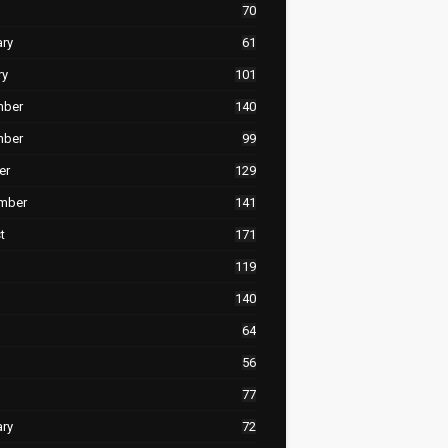
70
ary
61
ry
101
mber
140
mber
99
er
129
mber
141
t
171
119
140
64
56
77
ary
72