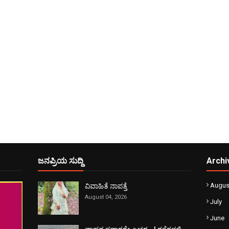
ಜನಪ್ರಿಯ ಸುದ್ದಿ
Archi
Augus
ವಿವಾಹಿತೆ ನಾಪತ್ತೆ
August 04, 2026
July
June