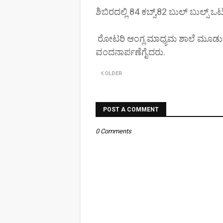
ಶಿಬಿರದಲ್ಲಿ 84 ಕಬ್ಸ್,82 ಬುಲ್ ಬುಲ್ಸ್ 
ರೋಟರಿ ಆಂಗ್ಲ ಮಾಧ್ಯಮ ಶಾಲೆ ಮೂಡುಬಿದ
ವಂದನಾರ್ಪಣೆಗೈದರು.
OLDER
POST A COMMENT
0 Comments