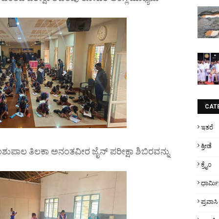
CAT
ಇತರೆ
ಕ್ರೀಡೆ
ಶುಪಾಲ ತಿಲಕಾ ಅನಂತವೀರ ಜೈನ್ ಪರೀಕ್ಷಾ ಶಿಬಿರವನ್ನು
ಕ್ರೈಂ
ಧಾರ್ಮ
ಪ್ರವಾಸಿ