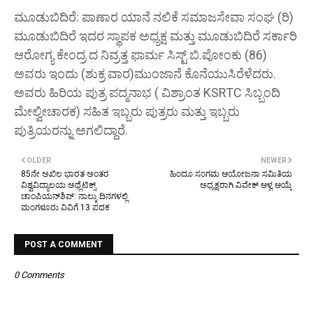
ಮೂಡುಬಿದಿರೆ: ಪಾಣಾರ ಯಾನೆ ನಲಿಕೆ ಸಮಾಜಸೇವಾ ಸಂಘ (ರಿ)
ಮೂಡುಬಿದಿರೆ ಇದರ ಸ್ಥಾಪಕ ಅಧ್ಯಕ್ಷ ಮತ್ತು ಮೂಡುಬಿದಿರೆ ಸರ್ಕಾರಿ
ಆರೋಗ್ಯ ಕೇಂದ್ರ ದ ನಿವ್ರತ್ತ ಫಾರ್ಮ ಸಿಸ್ಟ್ ಬಿ.ಪೋಂಕು (86)
ಅವರು ಇಂದು (ಶುಕ್ರ ವಾರ)ಮುಂಜಾನೆ ಕೊನೆಯುಸಿರೆಳೆದರು.
ಅವರು ಹಿರಿಯ ಪುತ್ರ ಪದ್ಮನಾಭ ( ವಿಶ್ರಾಂತ KSRTC ಸಿಬ್ಬಂದಿ
ಮೇಲ್ವೀಚಾರಕ) ಸಹಿತ ಇಬ್ಬರು ಪುತ್ರರು ಮತ್ತು ಇಬ್ಬರು
ಪುತ್ರಿಯರನ್ನು ಅಗಲಿದ್ದಾರೆ.
OLDER
NEWER
85ನೇ ಅಖಿಲ ಭಾರತ ಅಂತರ
ಹಿಂದೂ ಸಂಗಮ ಆಯೋಜನಾ ಸಮಿತಿಯ
ವಿಶ್ವವಿದ್ಯಾಲಯ ಅಥ್ಲೆಟಿಕ್ಸ್
ಅಧ್ಯಕ್ಷರಾಗಿ ವಿವೇಕ್ ಆಳ್ವ ಆಯ್ಕೆ
ಚಾಂಪಿಯನ್‌ಶಿಪ್: ನಾಲ್ಕು ದಿನಗಳಲ್ಲಿ
ಮಂಗಳೂರು ವಿವಿಗೆ 13 ಪದಕ
POST A COMMENT
0 Comments