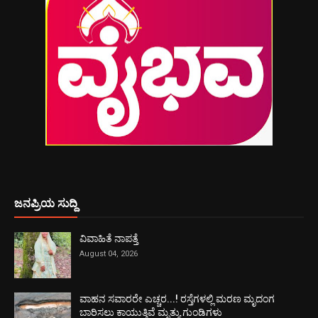
ಜನಪ್ರಿಯ ಸುದ್ದಿ
ವಿವಾಹಿತೆ ನಾಪತ್ತೆ
August 04, 2026
ವಾಹನ ಸವಾರರೇ ಎಚ್ಚರ...! ರಸ್ತೆಗಳಲ್ಲಿ ಮರಣ ಮೃದಂಗ
ಬಾರಿಸಲು ಕಾಯುತ್ತಿವೆ ಮೃತ್ಯು ಗುಂಡಿಗಳು