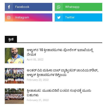
ಕ್ರೀಡೆ
ಆಳ್ವಾಸ್‌ನ 10 ಕ್ರೀಡಾಪಟುಗಳು ಪೋಲೀಸ್ ಇಲಾಖೆಯಲ್ಲಿ
ನೇಮಕ
April 05, 2022
ಅಂತರ್ ವಿವಿ ಮಹಿಳಾ ಬಾಲ್ ಬ್ಯಾಡ್ಮಿಂಟನ್ ಚಾಂಪಿಯನ್‌ಶಿಪ್,
ಆಳ್ವಾಸ್ ಕ್ರೀಡಾಪಟುಗಳ ದಿಗ್ವಿಜಯ
February 23, 2022
ಕ್ರೀಡಾಕೂಟ: ಮೂಡುಬಿದಿರೆ ಬಂಟರ ಸಂಘದಕ್ಕೆ ಮೂರು
ಬಹುಗಳು
February 21, 2022