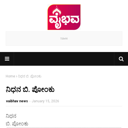
Home
ನಿಧನ ಬಿ. ಪೋಂಕು
ನಿಧನ ಬಿ. ಪೋಂಕು
vaibhav news
-
January 15, 2026
ನಿಧನ
ಬಿ. ಪೋಂಕು