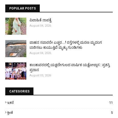
POPULAR POSTS
ವಿವಾಹಿತೆ ನಾಪತ್ತೆ
August 04, 2026
ವಾಹನ ಸವಾರರೇ ಎಚ್ಚರ...! ರಸ್ತೆಗಳಲ್ಲಿ ಮರಣ ಮೃದಂಗ
ಬಾರಿಸಲು ಕಾಯುತ್ತಿವೆ ಮೃತ್ಯು ಗುಂಡಿಗಳು
August 04, 2026
ಕಾಂತಾವರದಲ್ಲಿ ಯಕ್ಷದೇಗುಲದ ವಾರ್ಷಿಕ ಯಕ್ಷೋಲ್ಲಾಸ : ಪ್ರಶಸ್ತಿ
ಪ್ರದಾನ
August 03, 2026
CATEGORIES
ಇತರೆ
11
ಕ್ರೀಡೆ
5