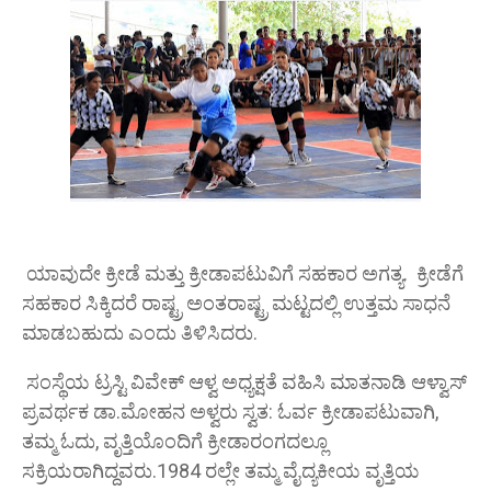
ಯಾವುದೇ ಕ್ರೀಡೆ ಮತ್ತು ಕ್ರೀಡಾಪಟುವಿಗೆ ಸಹಕಾರ ಅಗತ್ಯ. ಕ್ರೀಡೆಗೆ
ಸಹಕಾರ ಸಿಕ್ಕಿದರೆ ರಾಷ್ಟ್ರ ಅಂತರಾಷ್ಟ್ರ ಮಟ್ಟದಲ್ಲಿ ಉತ್ತಮ ಸಾಧನೆ
ಮಾಡಬಹುದು ಎಂದು ತಿಳಿಸಿದರು.
ಸಂಸ್ಥೆಯ ಟ್ರಸ್ಟಿ ವಿವೇಕ್ ಆಳ್ವ ಅಧ್ಯಕ್ಷತೆ ವಹಿಸಿ ಮಾತನಾಡಿ ಆಳ್ವಾಸ್
ಪ್ರವರ್ಥಕ ಡಾ.ಮೋಹನ ಅಳ್ವರು ಸ್ವತ: ಓರ್ವ ಕ್ರೀಡಾಪಟುವಾಗಿ,
ತಮ್ಮ ಓದು, ವೃತ್ತಿಯೊಂದಿಗೆ ಕ್ರೀಡಾರಂಗದಲ್ಲೂ
ಸಕ್ರಿಯರಾಗಿದ್ದವರು.1984 ರಲ್ಲೇ ತಮ್ಮ ವೈದ್ಯಕೀಯ ವೃತ್ತಿಯ