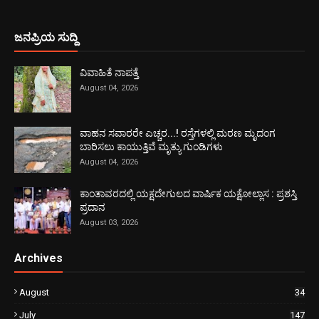
ಜನಪ್ರಿಯ ಸುದ್ದಿ
ವಿವಾಹಿತೆ ನಾಪತ್ತೆ
August 04, 2026
ವಾಹನ ಸವಾರರೇ ಎಚ್ಚರ...! ರಸ್ತೆಗಳಲ್ಲಿ ಮರಣ ಮೃದಂಗ
ಬಾರಿಸಲು ಕಾಯುತ್ತಿವೆ ಮೃತ್ಯು ಗುಂಡಿಗಳು
August 04, 2026
ಕಾಂತಾವರದಲ್ಲಿ ಯಕ್ಷದೇಗುಲದ ವಾರ್ಷಿಕ ಯಕ್ಷೋಲ್ಲಾಸ : ಪ್ರಶಸ್ತಿ
ಪ್ರದಾನ
August 03, 2026
Archives
August
34
July
147