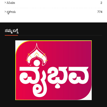
ಸಿನಿಮಾ
2
ಸ್ಥಳೀಯ
774
ನಮ್ಮ ಬಗ್ಗೆ