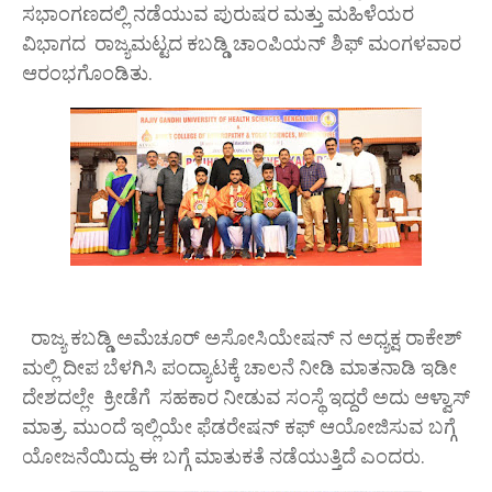
ಸಭಾಂಗಣದಲ್ಲಿ ನಡೆಯುವ ಪುರುಷರ ಮತ್ತು ಮಹಿಳೆಯರ
ವಿಭಾಗದ ರಾಜ್ಯಮಟ್ಟದ ಕಬಡ್ಡಿ ಚಾಂಪಿಯನ್ ಶಿಫ್ ಮಂಗಳವಾರ
ಆರಂಭಗೊಂಡಿತು.
ರಾಜ್ಯ ಕಬಡ್ಡಿ ಅಮೆಚೂರ್ ಅಸೋಸಿಯೇಷನ್ ನ ಅಧ್ಯಕ್ಷ ರಾಕೇಶ್
ಮಲ್ಲಿ ದೀಪ ಬೆಳಗಿಸಿ ಪಂದ್ಯಾಟಕ್ಕೆ ಚಾಲನೆ ನೀಡಿ ಮಾತನಾಡಿ ಇಡೀ
ದೇಶದಲ್ಲೇ ಕ್ರೀಡೆಗೆ ಸಹಕಾರ ನೀಡುವ ಸಂಸ್ಥೆ ಇದ್ದರೆ ಅದು ಆಳ್ವಾಸ್
ಮಾತ್ರ. ಮುಂದೆ ಇಲ್ಲಿಯೇ ಫೆಡರೇಷನ್ ಕಫ್ ಆಯೋಜಿಸುವ ಬಗ್ಗೆ
ಯೋಜನೆಯಿದ್ದು ಈ ಬಗ್ಗೆ ಮಾತುಕತೆ ನಡೆಯುತ್ತಿದೆ ಎಂದರು.