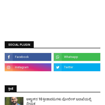
SOCIAL PLUGIN
ಕ್ರೀಡೆ
ಆಳ್ವಾಸ್‌ನ 10 ಕ್ರೀಡಾಪಟುಗಳು ಪೋಲೀಸ್ ಇಲಾಖೆಯಲ್ಲಿ
ನೇಮಕ