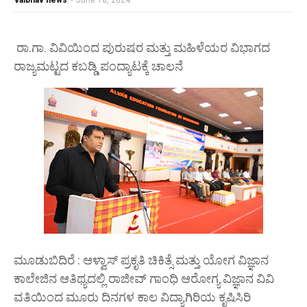
vaibhav news
-
June 18, 2024
ರಾ.ಗಾ. ವಿವಿಯಿಂದ ಪುರುಷರ ಮತ್ತು ಮಹಿಳೆಯರ ವಿಭಾಗದ
ರಾಜ್ಯಮಟ್ಟದ ಕಬಡ್ಡಿ ಪಂದ್ಯಾಟಕ್ಕೆ ಚಾಲನೆ
ಮೂಡುಬಿದಿರೆ : ಆಳ್ವಾಸ್ ಪ್ರಕೃತಿ ಚಿಕಿತ್ಸೆ ಮತ್ತು ಯೋಗ ವಿಜ್ಞಾನ
ಕಾಲೇಜಿನ ಆತಿಥ್ಯದಲ್ಲಿ ರಾಜೀವ್ ಗಾಂಧಿ ಆರೋಗ್ಯ ವಿಜ್ಞಾನ ವಿವಿ
ವತಿಯಿಂದ ಮೂರು ದಿನಗಳ ಕಾಲ ವಿದ್ಯಾಗಿರಿಯ ಕೃಷಿಸಿರಿ