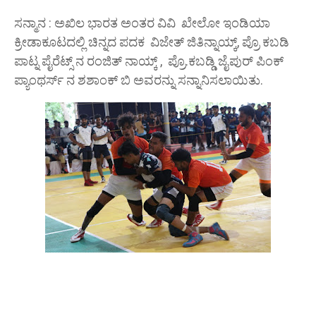
ಸನ್ಮಾನ : ಅಖಿಲ ಭಾರತ ಅಂತರ ವಿವಿ ಖೇಲೋ ಇಂಡಿಯಾ
ಕ್ರೀಡಾಕೂಟದಲ್ಲಿ ಚಿನ್ನದ ಪದಕ ವಿಜೇತ್ ಜಿತಿನ್ನಾಯ್ಕ್, ಪ್ರೊ ಕಬಡಿ
ಪಾಟ್ನ ಪೈರೆಟ್ಸ್ ನ ರಂಜಿತ್ ನಾಯ್ಕ್ , ಪ್ರೊ‌.ಕಬಡ್ಡಿ ಜೈಪುರ್ ಪಿಂಕ್
ಪ್ಯಾಂಥರ್ಸ್ ನ ಶಶಾಂಕ್ ಬಿ ಅವರನ್ನು ಸನ್ನಾನಿಸಲಾಯಿತು.