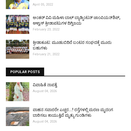
April 05, 2022
ಅಂತರ್ ವಿವಿ ಮಹಿಳಾ ಬಾಲ್ ಬ್ಯಾಡ್ಮಿಂಟನ್ ಚಾಂಪಿಯನ್‌ಶಿಪ್,
ಆಳ್ವಾಸ್ ಕ್ರೀಡಾಪಟುಗಳ ದಿಗ್ವಿಜಯ
February 23, 2022
ಕ್ರೀಡಾಕೂಟ: ಮೂಡುಬಿದಿರೆ ಬಂಟರ ಸಂಘದಕ್ಕೆ ಮೂರು
ಬಹುಗಳು
February 21, 2022
POPULAR POSTS
ವಿವಾಹಿತೆ ನಾಪತ್ತೆ
August 04, 2026
ವಾಹನ ಸವಾರರೇ ಎಚ್ಚರ...! ರಸ್ತೆಗಳಲ್ಲಿ ಮರಣ ಮೃದಂಗ
ಬಾರಿಸಲು ಕಾಯುತ್ತಿವೆ ಮೃತ್ಯು ಗುಂಡಿಗಳು
August 04, 2026