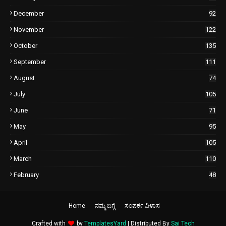
December
92
November
122
October
135
September
111
August
74
July
105
June
71
May
95
April
105
March
110
February
48
Home
ನಮ್ಮ ಬಗ್ಗೆ
ಸಂಪರ್ಕ ವಿಳಾಸ
Crafted with
by
TemplatesYard
| Distributed By
Sai Tech