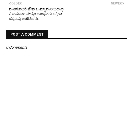
OLDER
NEWER
ಮೂಡುಬಿದಿರೆ ಟೌನ್ ಜುಮ್ಮಾ ಮಸೀದಿಯಲ್ಲಿ
ಸೋಮವಾರ ಮುಸ್ಲಿಂ ಬಾಂಧವರು ಬಕ್ರೀದ್
ಹಬ್ಬವನ್ನು ಆಚರಿಸಿದರು.
POST A COMMENT
0 Comments