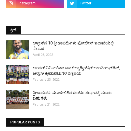
ಕ್ರೀಡೆ
ಆಳ್ವಾಸ್‌ನ 10 ಕ್ರೀಡಾಪಟುಗಳು ಪೋಲೀಸ್ ಇಲಾಖೆಯಲ್ಲಿ
ನೇಮಕ
April 05, 2022
ಅಂತರ್ ವಿವಿ ಮಹಿಳಾ ಬಾಲ್ ಬ್ಯಾಡ್ಮಿಂಟನ್ ಚಾಂಪಿಯನ್‌ಶಿಪ್,
ಆಳ್ವಾಸ್ ಕ್ರೀಡಾಪಟುಗಳ ದಿಗ್ವಿಜಯ
February 23, 2022
ಕ್ರೀಡಾಕೂಟ: ಮೂಡುಬಿದಿರೆ ಬಂಟರ ಸಂಘದಕ್ಕೆ ಮೂರು
ಬಹುಗಳು
February 21, 2022
POPULAR POSTS