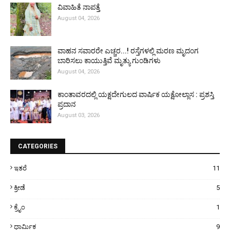
ವಿವಾಹಿತೆ ನಾಪತ್ತೆ
August 04, 2026
ವಾಹನ ಸವಾರರೇ ಎಚ್ಚರ...! ರಸ್ತೆಗಳಲ್ಲಿ ಮರಣ ಮೃದಂಗ
ಬಾರಿಸಲು ಕಾಯುತ್ತಿವೆ ಮೃತ್ಯು ಗುಂಡಿಗಳು
August 04, 2026
ಕಾಂತಾವರದಲ್ಲಿ ಯಕ್ಷದೇಗುಲದ ವಾರ್ಷಿಕ ಯಕ್ಷೋಲ್ಲಾಸ : ಪ್ರಶಸ್ತಿ
ಪ್ರದಾನ
August 03, 2026
CATEGORIES
ಇತರೆ
11
ಕ್ರೀಡೆ
5
ಕ್ರೈಂ
1
ಧಾರ್ಮಿಕ
9