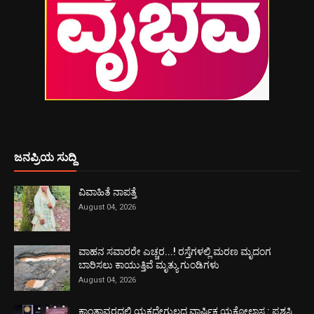
ಜನಪ್ರಿಯ ಸುದ್ದಿ
ವಿವಾಹಿತೆ ನಾಪತ್ತೆ
August 04, 2026
ವಾಹನ ಸವಾರರೇ ಎಚ್ಚರ...! ರಸ್ತೆಗಳಲ್ಲಿ ಮರಣ ಮೃದಂಗ
ಬಾರಿಸಲು ಕಾಯುತ್ತಿವೆ ಮೃತ್ಯು ಗುಂಡಿಗಳು
August 04, 2026
ಕಾಂತಾವರದಲ್ಲಿ ಯಕ್ಷದೇಗುಲದ ವಾರ್ಷಿಕ ಯಕ್ಷೋಲ್ಲಾಸ : ಪ್ರಶಸ್ತಿ