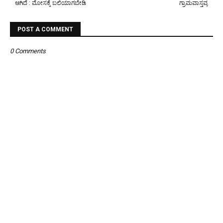
ಆಗಿದೆ : ಮೋಸಕ್ಕೆ ಬಲಿಯಾಗಬೇಡಿ
ಗ್ರಾಮವಾಸ್ತವ್ಯ
POST A COMMENT
0 Comments