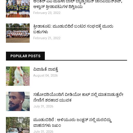
ಅಂತರ್ ವಿವಿ ಮಹಿಳಾ ಬಾಲ್ ಬ್ಯಾಡ್ಮಿಂಟನ್ ಚಾಂಪಿಯನ್‌ಶಿಪ್,
ಆಳ್ವಾಸ್ ಕ್ರೀಡಾಪಟುಗಳ ದಿಗ್ವಿಜಯ
February 23, 2022
ಕ್ರೀಡಾಕೂಟ: ಮೂಡುಬಿದಿರೆ ಬಂಟರ ಸಂಘದಕ್ಕೆ ಮೂರು
ಬಹುಗಳು
February 21, 2022
POPULAR POSTS
ವಿವಾಹಿತೆ ನಾಪತ್ತೆ
August 04, 2026
ಸಹೋದರಿಯೊಂದಿಗೆ ವೀಡಿಯೋ ಕಾಲ್ ನಲ್ಲಿ ಮಾತನಾಡುತ್ತಲೇ
ನೇಣಿಗೆ ಶರಣಾದ ಯುವಕ
July 31, 2026
ಮೂಡುಬಿದಿರೆ : ಅಳಿಯೂರು ಜಂಕ್ಷನ್ ನಲ್ಲಿ ಮರಬಿದ್ದು
ವಾಹನಗಳು ಜಖಂ
July 31, 2026